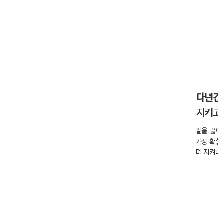
​다년
지키고
팥을 끓
가장 확
며 지켜