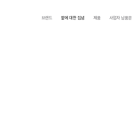
브랜드
팥에 대한 집념
제품
사업자 납품문