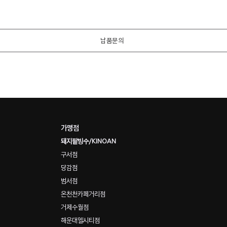
납품문의
​가맹점
돼지팥빙수
​/KINOAN
구서점
당감점
범서점
온천천카페거리점
거제수월점
해운대엘시티점