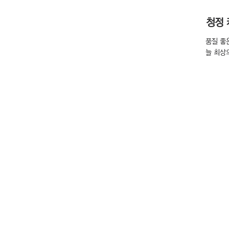
​청정
품질 좋
​늘 최