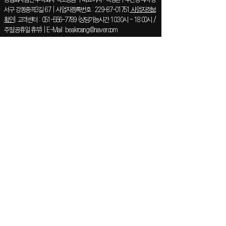
서구 강동중곡3길 67 | 사업자등록번호 :
229-87-01751
사업자정보
확인
| 고객센터 :
051-556-7789
(상담가능시간 10:30시 ~ 18:00시 /
주말,공휴일 휴무) | E-Mail :
beakroang@naver.com
​소셜미디어
인스타그램
​가맹점
돼지팥빙수
​/KINOAN
구서점
당감점
범서점
온천천카페거리점
거제수월점
해운대엘시티점
© 소공장
백로앙금
​