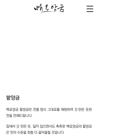
팥앙금
백로앙금 팥앙금은
전통 방식 그대로를 재현하여
갓 만든 듯한
맛을 전해드립니다.
집에서 갓 만든 듯, 달지 않으면서도 촉촉한 백로앙금의 팥앙금
은
맛의 수준을 한층 더 끌어
올릴 것입니다.